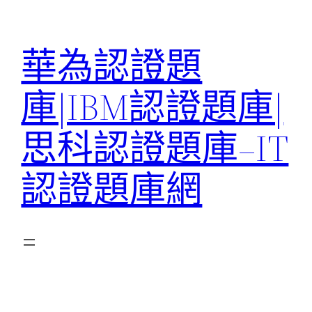
跳
至
華為認證題
主
要
庫|IBM認證題庫|
內
容
思科認證題庫–IT
認證題庫網