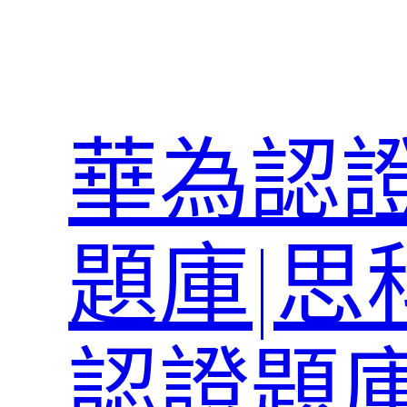
跳
至
主
要
內
華為認證
容
題庫|思
認證題