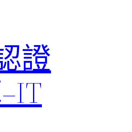
M認證
IT