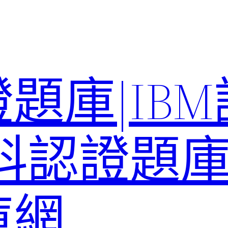
題庫|IB
科認證題庫–
庫網