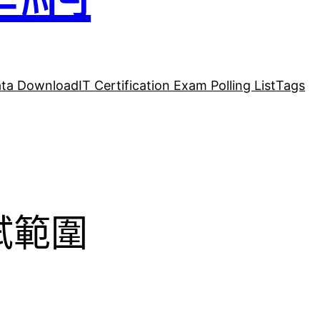
ta Download
IT Certification Exam Polling List
Tags
考試範圍