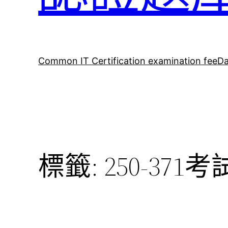
Common IT Certification examination fee
Da
標籤:
250-371