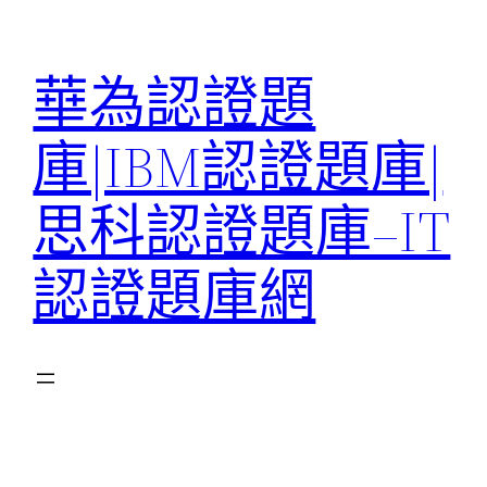
跳
至
華為認證題
主
要
庫|IBM認證題庫|
內
容
思科認證題庫–IT
認證題庫網