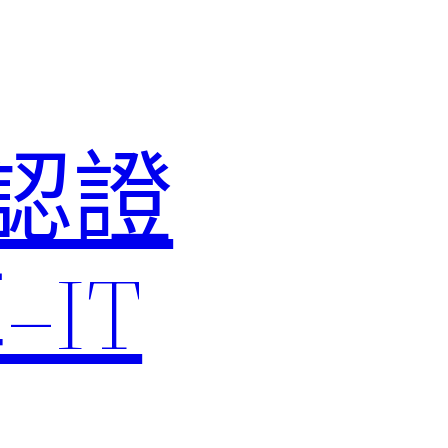
M認證
IT