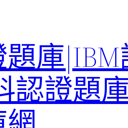
題庫|IB
科認證題庫–
庫網