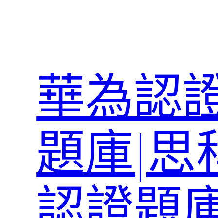
跳
至
主
要
內
華為認證
容
題庫|思
認證題