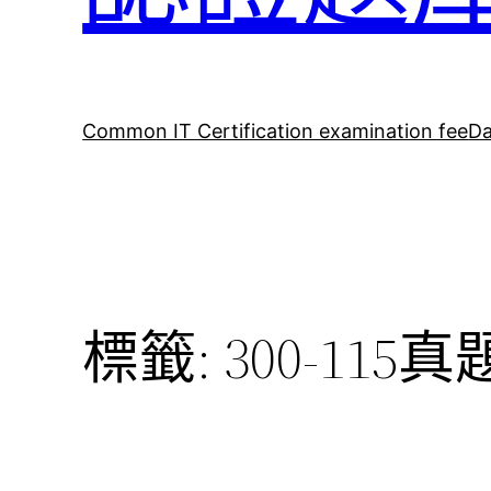
Common IT Certification examination fee
Da
標籤:
300-115真