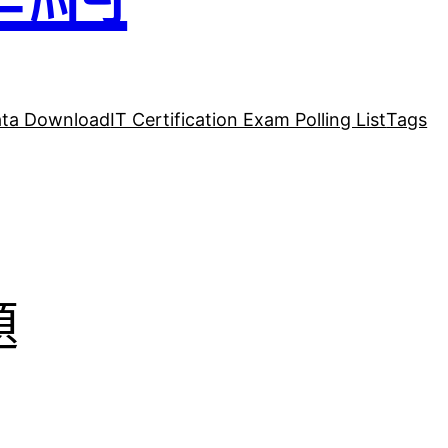
ta Download
IT Certification Exam Polling List
Tags
題