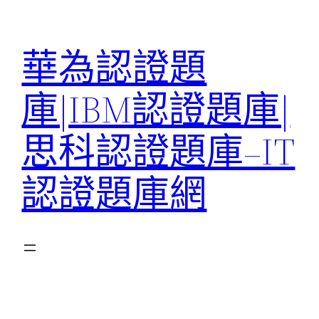
跳
至
華為認證題
主
要
庫|IBM認證題庫|
內
容
思科認證題庫–IT
認證題庫網