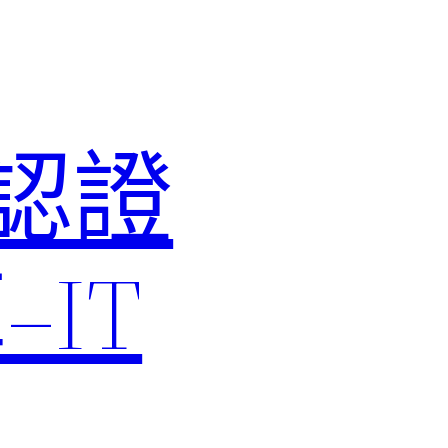
M認證
IT