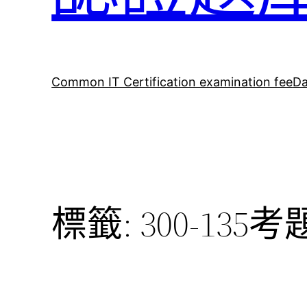
Common IT Certification examination fee
Da
標籤:
300-135考