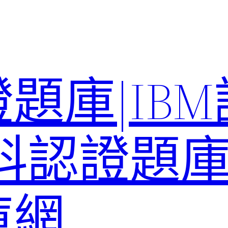
題庫|IB
科認證題庫–
庫網