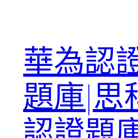
跳
至
主
要
內
華為認證
容
題庫|思
認證題