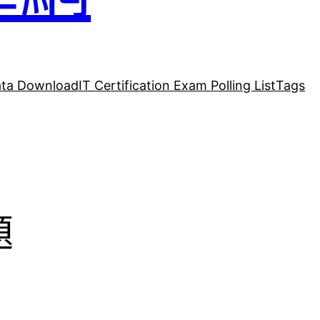
ta Download
IT Certification Exam Polling List
Tags
題