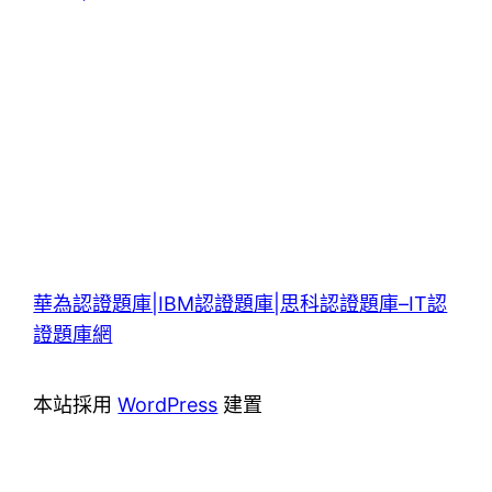
華為認證題庫|IBM認證題庫|思科認證題庫–IT認
證題庫網
本站採用
WordPress
建置