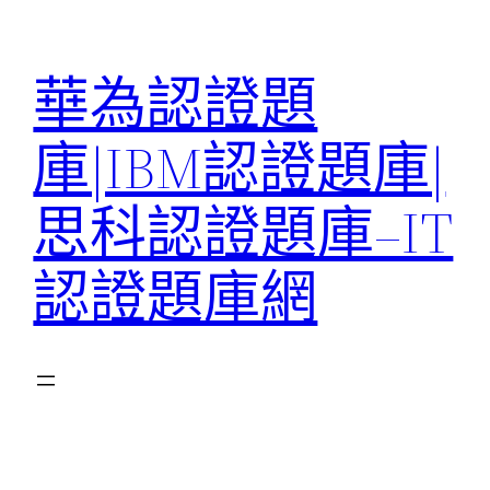
跳
至
華為認證題
主
要
庫|IBM認證題庫|
內
容
思科認證題庫–IT
認證題庫網