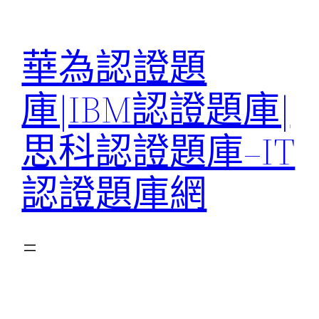
跳
至
華為認證題
主
要
庫|IBM認證題庫|
內
容
思科認證題庫–IT
認證題庫網