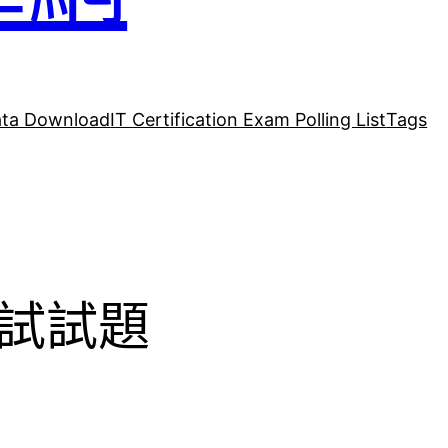
ta Download
IT Certification Exam Polling List
Tags
8考試試題