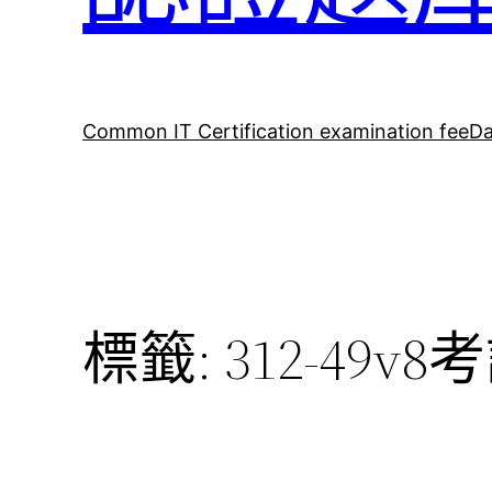
Common IT Certification examination fee
Da
標籤:
312-49v