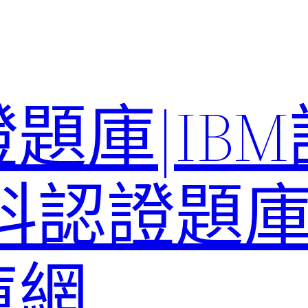
題庫|IB
科認證題庫–
庫網