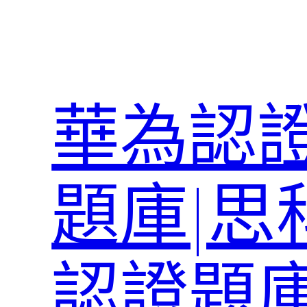
跳
至
主
要
內
華為認證
容
題庫|思
認證題