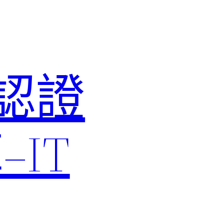
M認證
IT