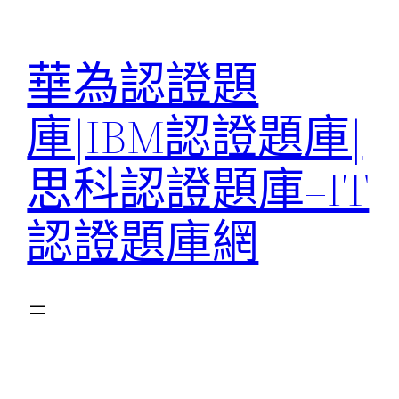
跳
至
華為認證題
主
要
庫|IBM認證題庫|
內
容
思科認證題庫–IT
認證題庫網