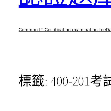
Common IT Certification examination fee
Da
標籤:
400-201考