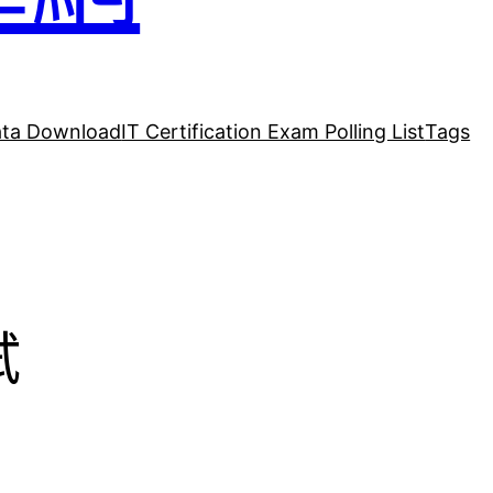
ta Download
IT Certification Exam Polling List
Tags
試