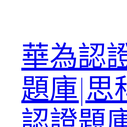
跳
至
主
要
內
華為認證
容
題庫|思
認證題