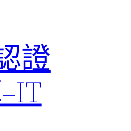
M認證
IT