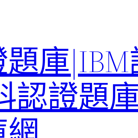
題庫|IB
科認證題庫–
庫網