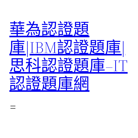
跳
至
華為認證題
主
要
庫|IBM認證題庫|
內
容
思科認證題庫–IT
認證題庫網