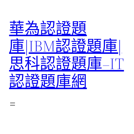
跳
至
華為認證題
主
要
庫|IBM認證題庫|
內
容
思科認證題庫–IT
認證題庫網