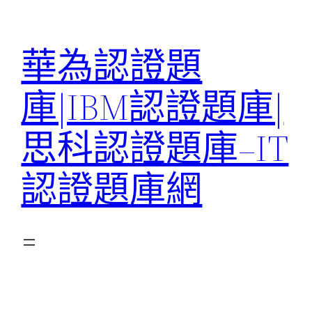
跳
至
華為認證題
主
要
庫|IBM認證題庫|
內
容
思科認證題庫–IT
認證題庫網