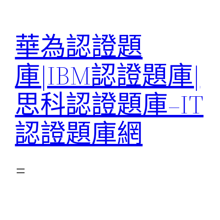
跳
至
華為認證題
主
要
庫|IBM認證題庫|
內
容
思科認證題庫–IT
認證題庫網