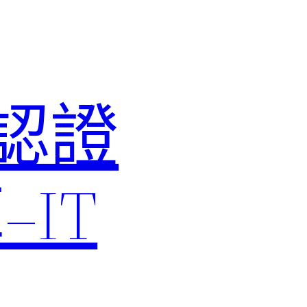
M認證
IT