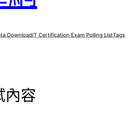
ta Download
IT Certification Exam Polling List
Tags
考試內容