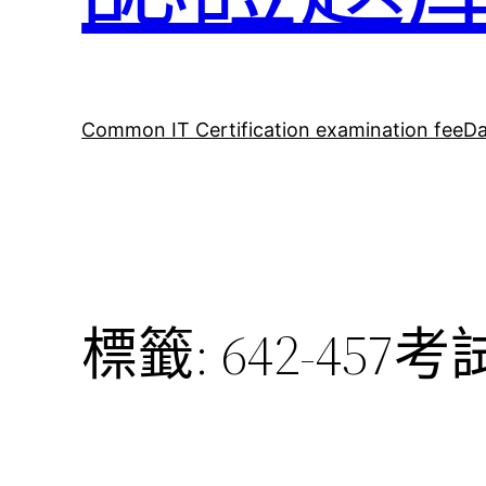
Common IT Certification examination fee
Da
標籤:
642-457