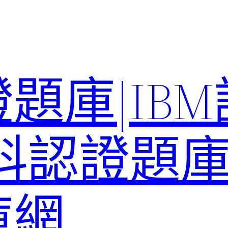
題庫|IB
科認證題庫–
庫網