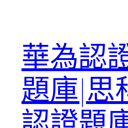
跳
至
主
要
內
華為認證
容
題庫|思
認證題