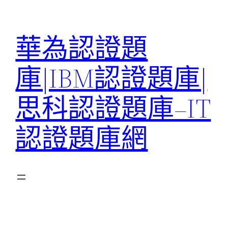
跳
至
華為認證題
主
要
庫|IBM認證題庫|
內
容
思科認證題庫–IT
認證題庫網