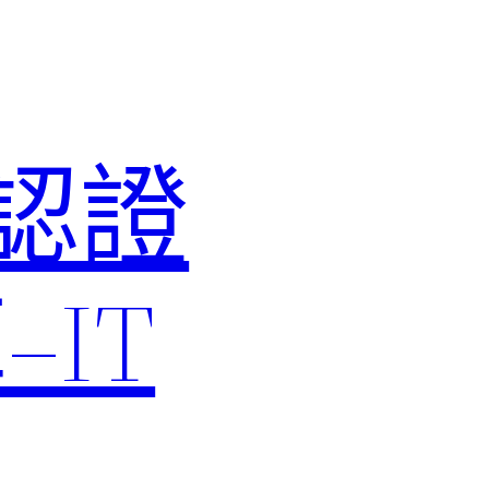
M認證
IT