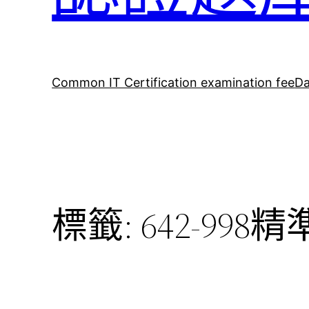
Common IT Certification examination fee
Da
標籤:
642-998