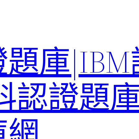
題庫|IB
科認證題庫–
庫網