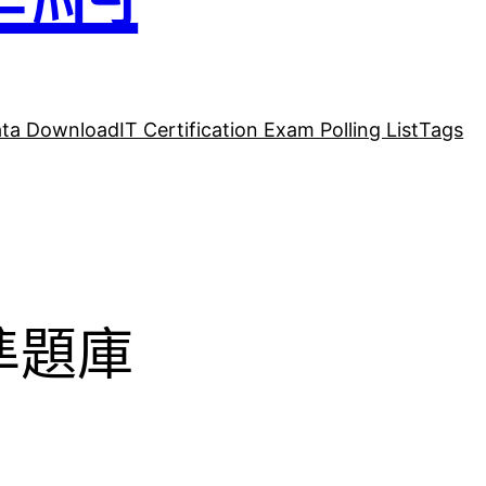
ta Download
IT Certification Exam Polling List
Tags
精準題庫