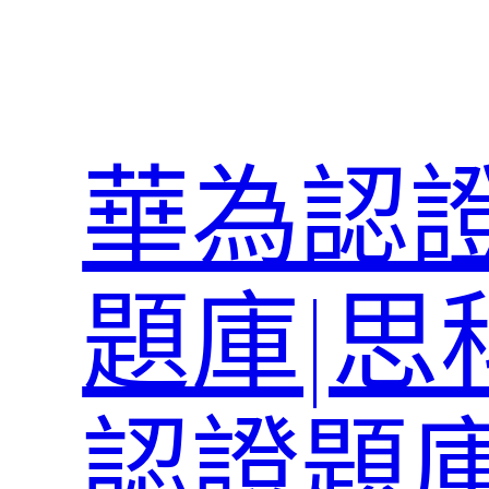
跳
至
主
要
內
華為認證
容
題庫|思
認證題