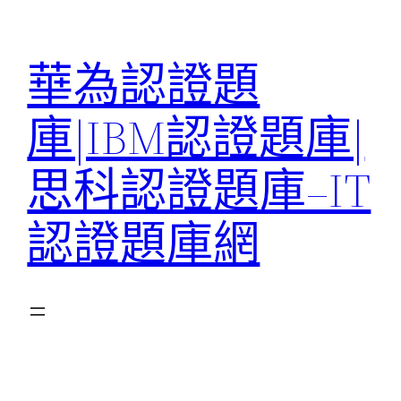
跳
至
華為認證題
主
要
庫|IBM認證題庫|
內
容
思科認證題庫–IT
認證題庫網