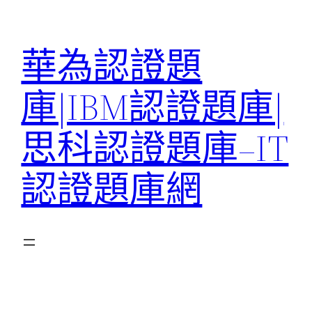
跳
至
華為認證題
主
要
庫|IBM認證題庫|
內
容
思科認證題庫–IT
認證題庫網