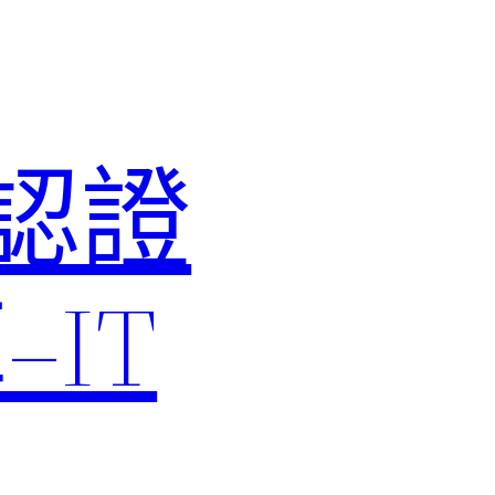
M認證
IT