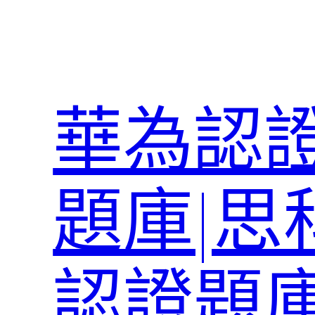
跳
至
主
要
內
華為認證
容
題庫|思
認證題