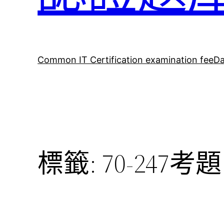
Common IT Certification examination fee
Da
標籤:
70-247考題