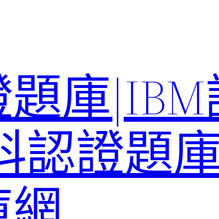
題庫|IB
科認證題庫–
庫網