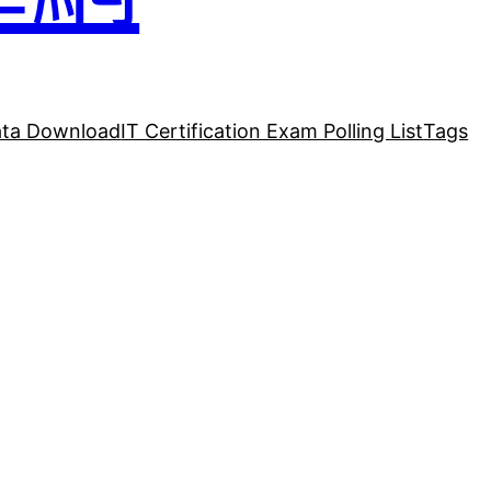
ta Download
IT Certification Exam Polling List
Tags