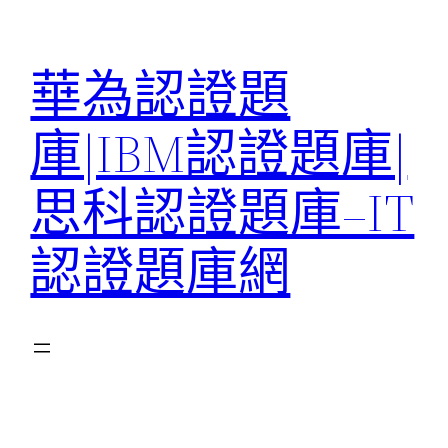
跳
至
華為認證題
主
要
庫|IBM認證題庫|
內
容
思科認證題庫–IT
認證題庫網