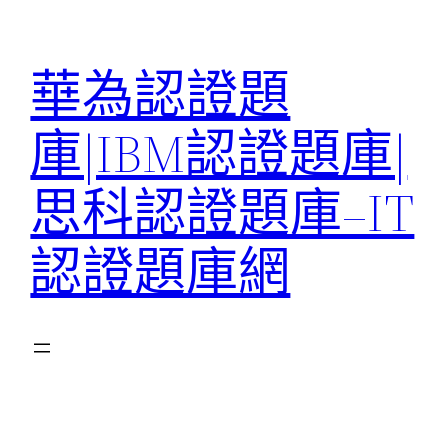
跳
至
華為認證題
主
要
庫|IBM認證題庫|
內
容
思科認證題庫–IT
認證題庫網