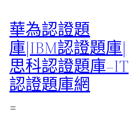
跳
至
華為認證題
主
要
庫|IBM認證題庫|
內
容
思科認證題庫–IT
認證題庫網