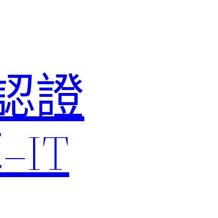
M認證
IT