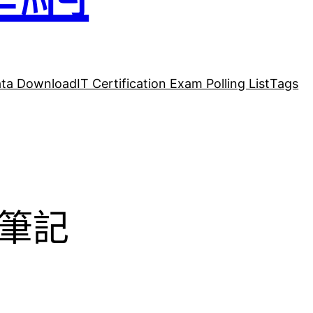
ta Download
IT Certification Exam Polling List
Tags
試筆記