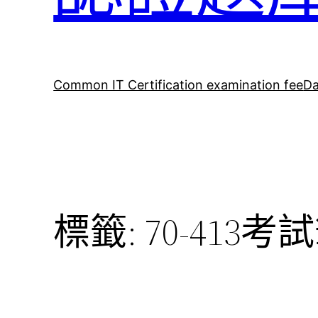
Common IT Certification examination fee
Da
標籤:
70-413考