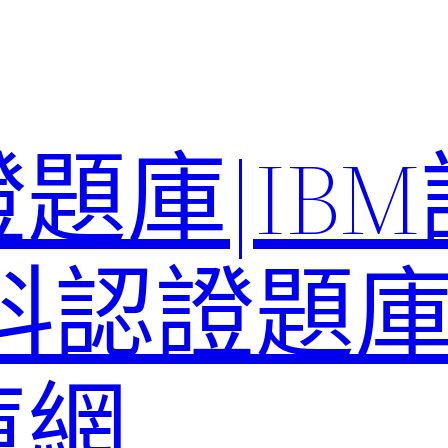
題庫|IB
科認證題庫–
庫網