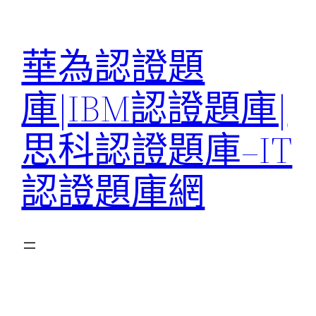
跳
至
華為認證題
主
要
庫|IBM認證題庫|
內
容
思科認證題庫–IT
認證題庫網