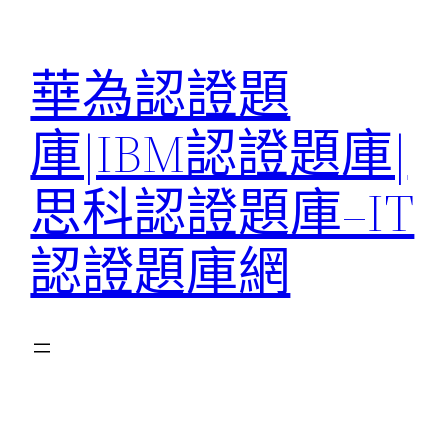
跳
至
華為認證題
主
要
庫|IBM認證題庫|
內
容
思科認證題庫–IT
認證題庫網