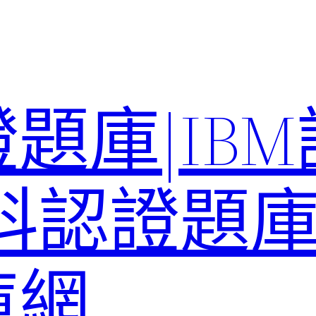
題庫|IB
科認證題庫–
庫網