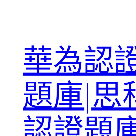
跳
至
主
要
內
華為認證
容
題庫|思
認證題