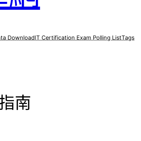
ta Download
IT Certification Exam Polling List
Tags
試指南