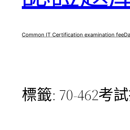
Common IT Certification examination fee
Da
標籤:
70-462考