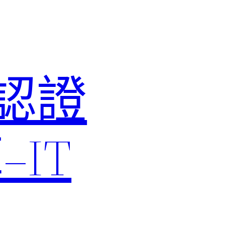
M認證
IT