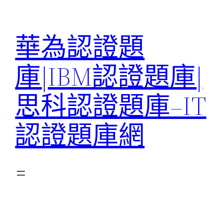
跳
至
華為認證題
主
要
庫|IBM認證題庫|
內
容
思科認證題庫–IT
認證題庫網