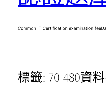
Common IT Certification examination fee
Da
標籤:
70-480資