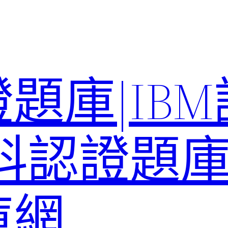
題庫|IB
科認證題庫–
庫網