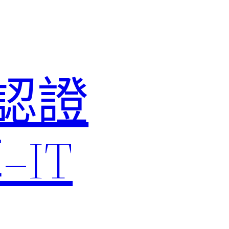
M認證
IT