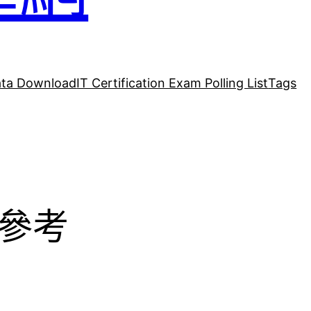
ta Download
IT Certification Exam Polling List
Tags
料參考