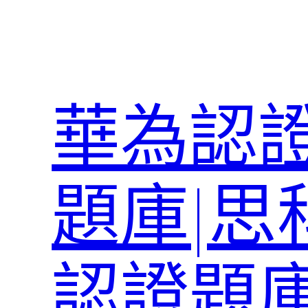
跳
至
主
要
內
華為認證
容
題庫|思
認證題