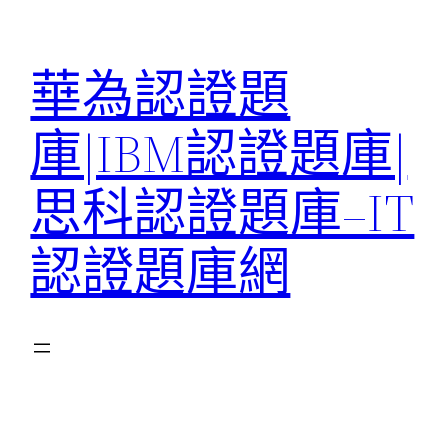
跳
至
華為認證題
主
要
庫|IBM認證題庫|
內
容
思科認證題庫–IT
認證題庫網