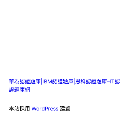
華為認證題庫|IBM認證題庫|思科認證題庫–IT認
證題庫網
本站採用
WordPress
建置