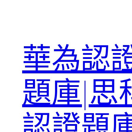
跳
至
主
要
內
華為認證
容
題庫|思
認證題