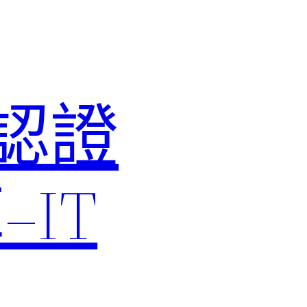
M認證
IT