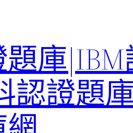
題庫|IB
科認證題庫–
庫網