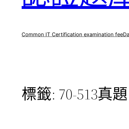
Common IT Certification examination fee
Da
標籤:
70-513真題