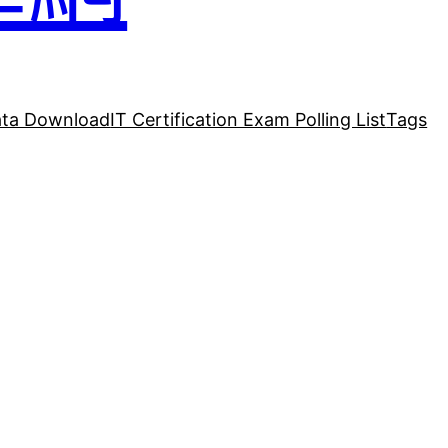
ta Download
IT Certification Exam Polling List
Tags