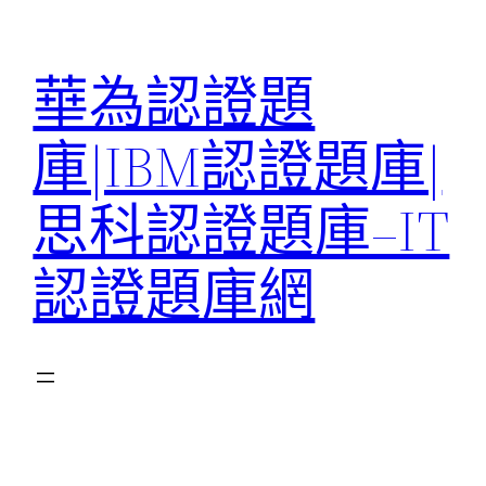
跳
至
華為認證題
主
要
庫|IBM認證題庫|
內
容
思科認證題庫–IT
認證題庫網