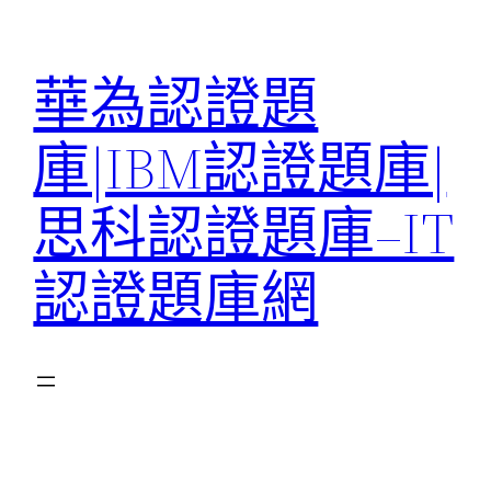
跳
至
華為認證題
主
要
庫|IBM認證題庫|
內
容
思科認證題庫–IT
認證題庫網