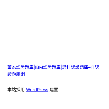
華為認證題庫|IBM認證題庫|思科認證題庫–IT認
證題庫網
本站採用
WordPress
建置