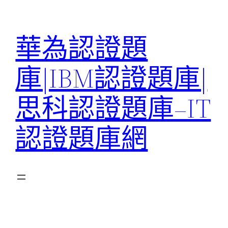
跳
至
華為認證題
主
要
庫|IBM認證題庫|
內
容
思科認證題庫–IT
認證題庫網