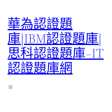
跳
至
華為認證題
主
要
庫|IBM認證題庫|
內
容
思科認證題庫–IT
認證題庫網