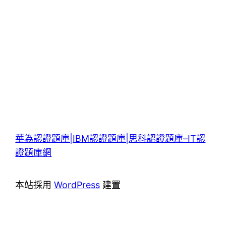
華為認證題庫|IBM認證題庫|思科認證題庫–IT認
證題庫網
本站採用
WordPress
建置