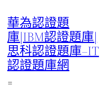
跳
至
華為認證題
主
要
庫|IBM認證題庫|
內
容
思科認證題庫–IT
認證題庫網