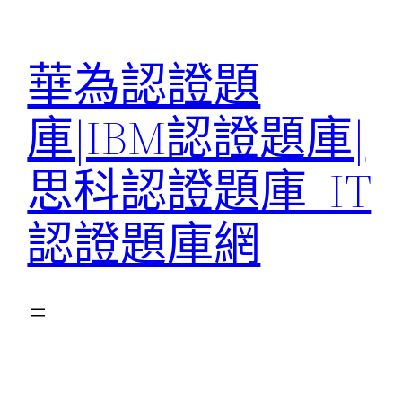
跳
至
華為認證題
主
要
庫|IBM認證題庫|
內
容
思科認證題庫–IT
認證題庫網