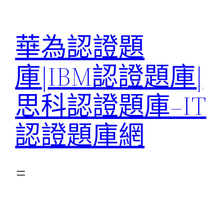
跳
至
華為認證題
主
要
庫|IBM認證題庫|
內
容
思科認證題庫–IT
認證題庫網