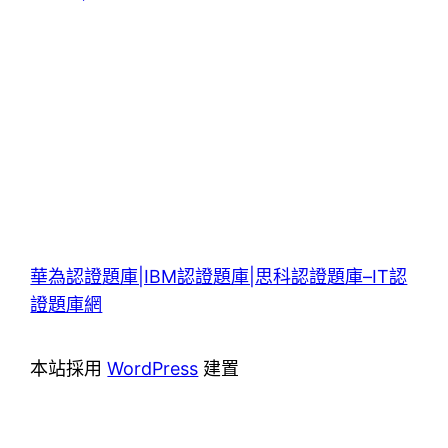
華為認證題庫|IBM認證題庫|思科認證題庫–IT認
證題庫網
本站採用
WordPress
建置