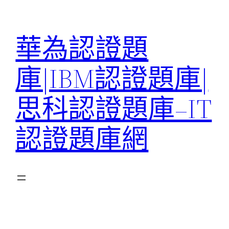
跳
至
華為認證題
主
要
庫|IBM認證題庫|
內
容
思科認證題庫–IT
認證題庫網