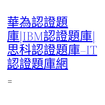
跳
至
華為認證題
主
要
庫|IBM認證題庫|
內
容
思科認證題庫–IT
認證題庫網