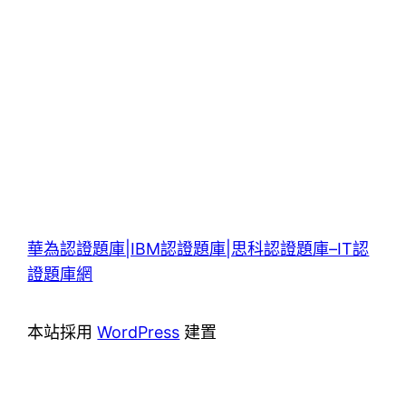
華為認證題庫|IBM認證題庫|思科認證題庫–IT認
證題庫網
本站採用
WordPress
建置