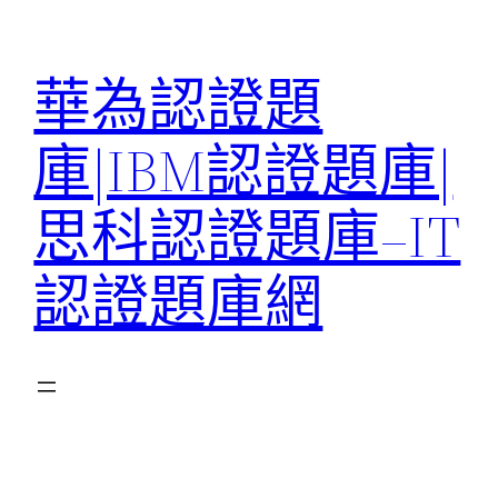
跳
至
華為認證題
主
要
庫|IBM認證題庫|
內
容
思科認證題庫–IT
認證題庫網