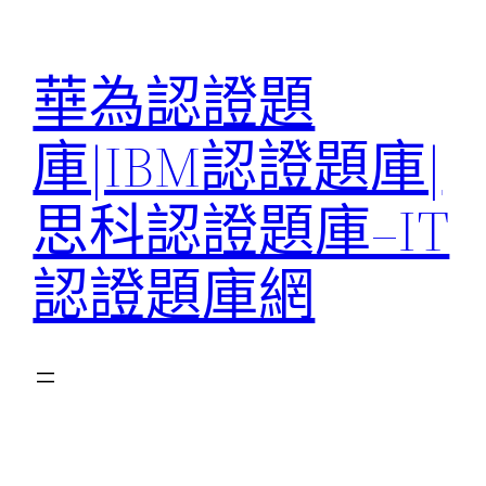
跳
至
華為認證題
主
要
庫|IBM認證題庫|
內
容
思科認證題庫–IT
認證題庫網