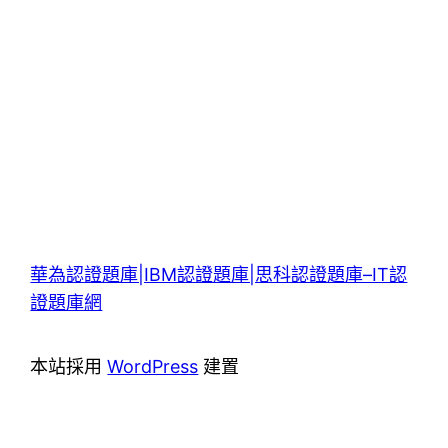
華為認證題庫|IBM認證題庫|思科認證題庫–IT認
證題庫網
本站採用
WordPress
建置