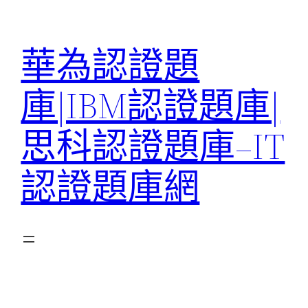
跳
至
華為認證題
主
要
庫|IBM認證題庫|
內
容
思科認證題庫–IT
認證題庫網