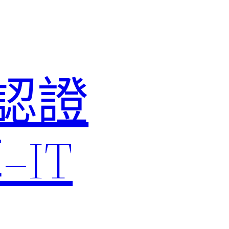
M認證
IT