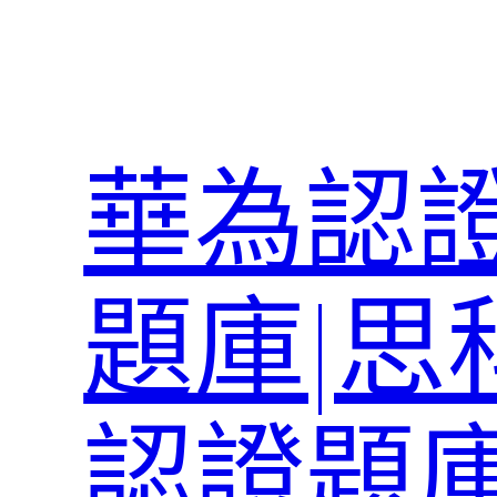
跳
至
主
要
內
華為認證
容
題庫|思
認證題