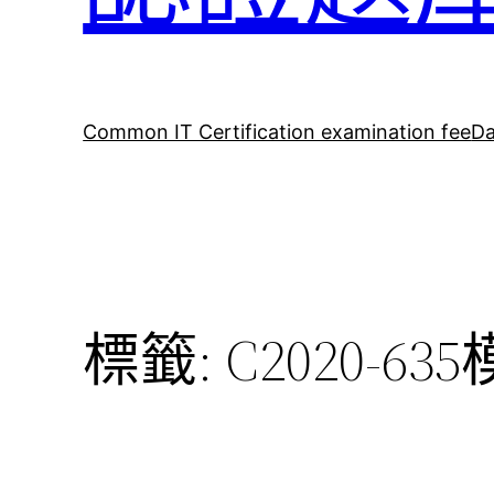
Common IT Certification examination fee
Da
標籤:
C2020-6