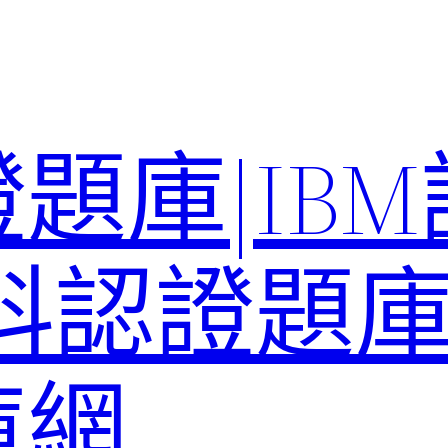
題庫|IB
科認證題庫–
庫網