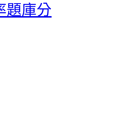
覆蓋率題庫分