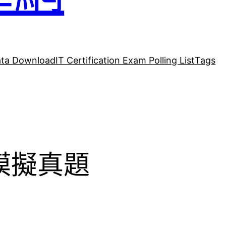
ta Download
IT Certification Exam Polling List
Tags
35模擬真題