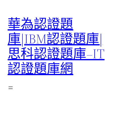
跳
至
華為認證題
主
要
庫|IBM認證題庫|
內
容
思科認證題庫–IT
認證題庫網