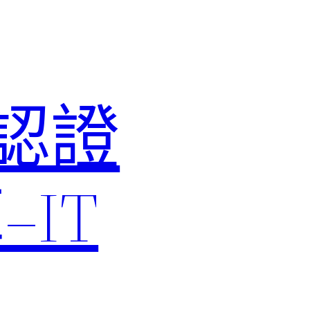
M認證
IT