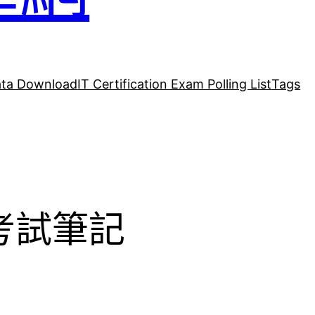
ta Download
IT Certification Exam Polling List
Tags
40考試筆記