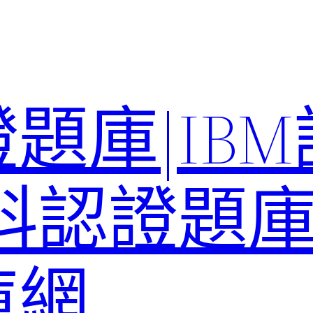
題庫|IB
科認證題庫–
庫網