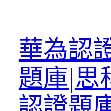
跳
至
主
要
內
華為認證
容
題庫|思
認證題