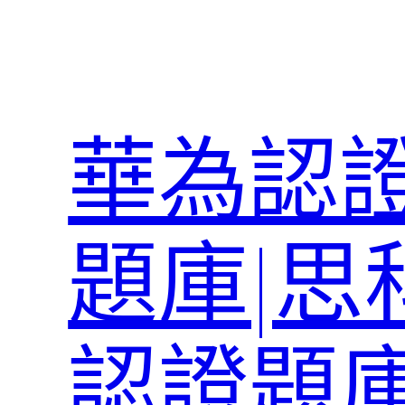
跳
至
主
要
內
華為認證
容
題庫|思
認證題