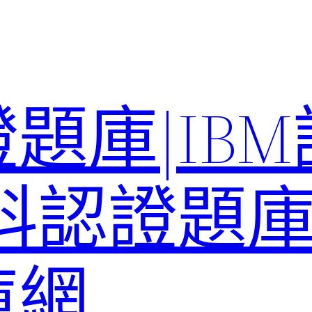
題庫|IB
科認證題庫–
庫網