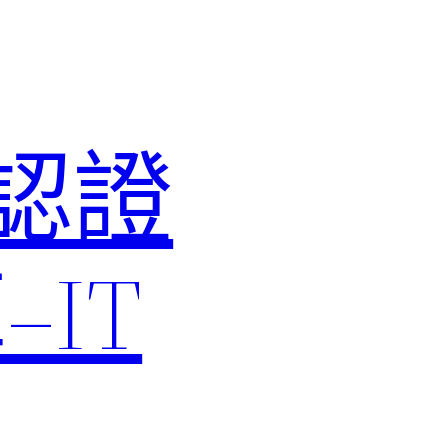
M認證
IT