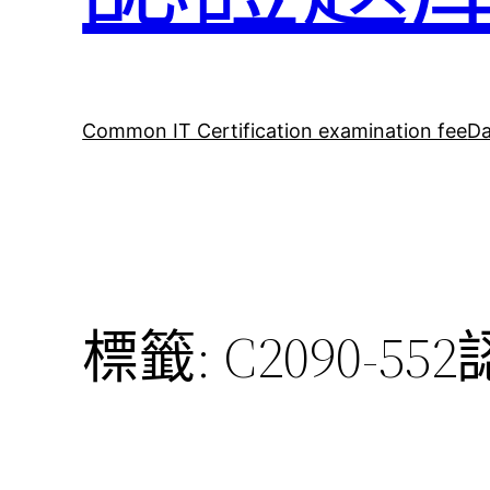
Common IT Certification examination fee
Da
標籤:
C2090-5