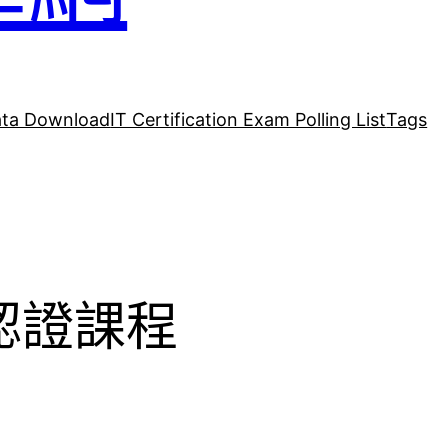
ta Download
IT Certification Exam Polling List
Tags
52認證課程