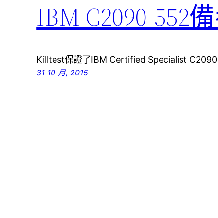
IBM C2090-
Killtest保證了IBM Certified Specialis
31 10 月, 2015