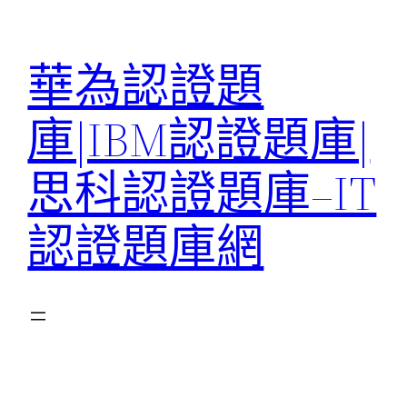
跳
至
華為認證題
主
要
庫|IBM認證題庫|
內
容
思科認證題庫–IT
認證題庫網