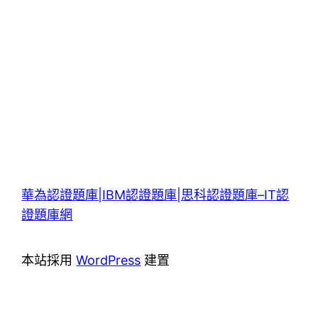
華為認證題庫|IBM認證題庫|思科認證題庫–IT認
證題庫網
本站採用
WordPress
建置