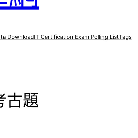
ta Download
IT Certification Exam Polling List
Tags
21考古題