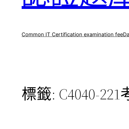
Common IT Certification examination fee
Da
標籤:
C4040-2