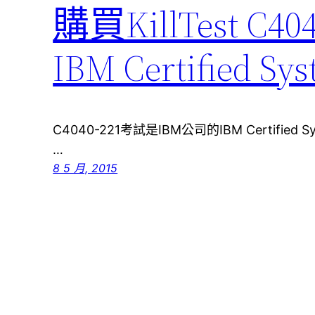
購買KillTest 
IBM Certified S
C4040-221考試是IBM公司的IBM Certified
…
8 5 月, 2015