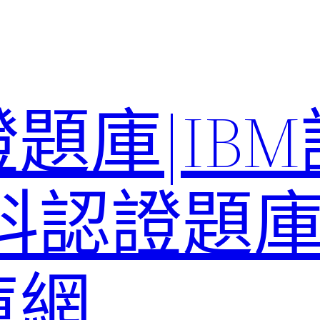
題庫|IB
科認證題庫–
庫網