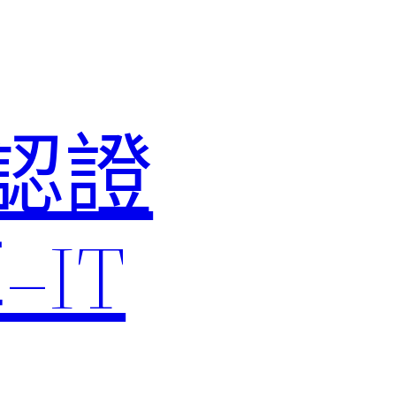
M認證
IT