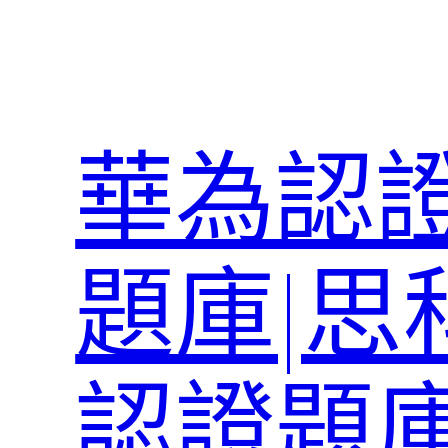
跳
至
主
要
內
華為認證
容
題庫|思
認證題